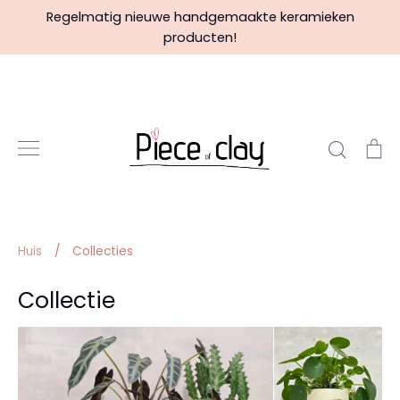
Verder
Regelmatig nieuwe handgemaakte keramieken
naar
producten!
inhoud
Zoeke
W
Huis
/
Collecties
Collectie